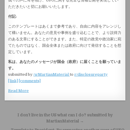
我々の声に耳を傾け、UFOに関する完全な情報公開を実現してい
ただきたいと切にお願いいたします。
付記:
このテンプレートはあくまで参考であり、自由に内容をアレンジし
て構いません。あなたの意見や事例を盛り込むことで、より説得力
のある文章にすることができます。また、特定の政党や政治家に宛
てたものではなく、国会全体または政府に向けて発信することを想
定しています。
私は、あなたのメッセージが国会（政府）に届くことを願っていま
す。
submitted by
/u/MartianMaterial
to
r/disclosureparty
[link]
[comments]
Read More
Post navigation
I don’t live in the US what can I do? submitted by
MartianMaterial →