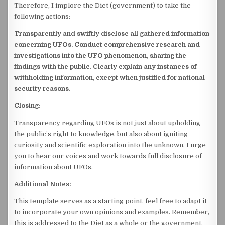
Therefore, I implore the Diet (government) to take the
following actions:
Transparently and swiftly disclose all gathered information
concerning UFOs.
Conduct comprehensive research and
investigations into the UFO phenomenon, sharing the
findings with the public.
Clearly explain any instances of
withholding information, except when justified for national
security reasons.
Closing:
Transparency regarding UFOs is not just about upholding
the public’s right to knowledge, but also about igniting
curiosity and scientific exploration into the unknown. I urge
you to hear our voices and work towards full disclosure of
information about UFOs.
Additional Notes:
This template serves as a starting point, feel free to adapt it
to incorporate your own opinions and examples. Remember,
this is addressed to the Diet as a whole or the government,