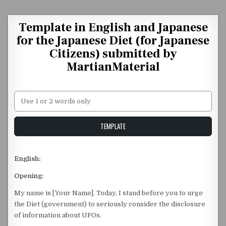
Skip to content
Template in English and Japanese
for the Japanese Diet (for Japanese
Citizens) submitted by
MartianMaterial
Unstable Alice query
TEMPLATE
English:
Opening:
My name is [Your Name]. Today, I stand before you to urge
the Diet (government) to seriously consider the disclosure
of information about UFOs.