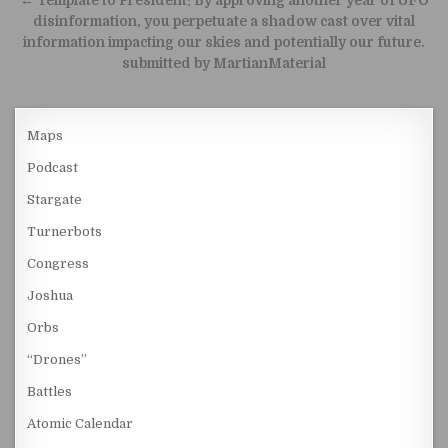
← Template to President: By approving another year of UFO
disinformation, you perpetuate a shadow cast over vital
information impacting our skies and potentially our future.
submitted by MartianMaterial
Maps
Podcast
Stargate
Turnerbots
Congress
Joshua
Orbs
“Drones”
Battles
Atomic Calendar