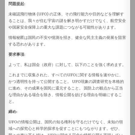
問題提起:
未確認飛行物体 (UFO) の正体、その飛行能力や目的などを理解す
ることは、我々が住む宇宙の謎を解き明かすだけでなく、航空安全
や国家安全保障上の重大な課題につながる可能性があります。
情報秘匿は国民の不安や憶測を招き、健全な民主主義の発展を阻害
する恐れがあります。
要求事項:
よって、私は国会（政府）に対して、以下のことを強く求めます。
これまでに収集された、すべてのUFOに関する情報を速やかに、
かつ透明性を持って公開すること。 UFO現象の調査研究を本格的
に進め、その成果を国民に還元すること。 国防上の観点から正当
な理由がある場合を除き、情報公開を妨げる理由を明確にするこ
と。
締め:
UFOの情報公開は、国民の知る権利を守るだけでなく、未知の領
域への探究心と科学的探求を促すことにもつながります。ぜひ、